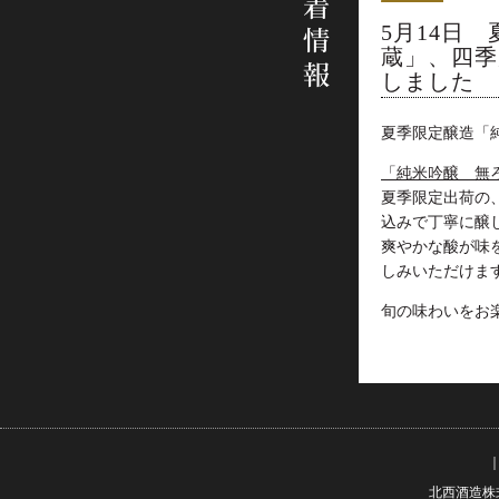
5月14日
蔵」、四季
しました
夏季限定醸造「
「純米吟醸 無
夏季限定出荷の
込みで丁寧に醸
爽やかな酸が味
しみいただけま
旬の味わいをお
北西酒造株式会