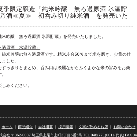
 夏季限定醸造「純米吟醸 無ろ過原酒 氷温貯
乃酒≪夏≫ 初呑み切り純米酒 を発売いた
純米吟醸 無ろ過原酒 氷温貯蔵」を発売いたしました。
ろ過原酒 氷温貯蔵」
、純米吟醸の無ろ過原酒です。精米歩合50％まで米を磨き、少量の仕
しました。
をすっきりとまとめ、呑み口は淡麗ながらふくよかな米の旨みをお楽
す。
楽しみください。
｜
ホーム
｜
商品紹介
｜
会社概要
｜
採用情報
｜
文楽が飲めるお店
｜
お問い合わせ
社 〒362-0037 埼玉県上尾市上町2丁目5番5号 TEL 048(771)0011(代表) FAX 048(