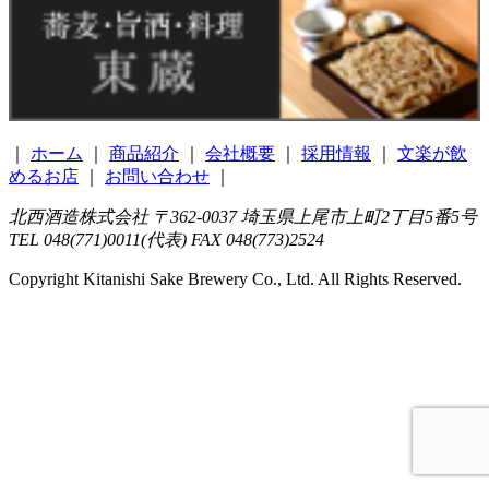
｜
ホーム
｜
商品紹介
｜
会社概要
｜
採用情報
｜
文楽が飲
めるお店
｜
お問い合わせ
｜
北西酒造株式会社 〒362-0037 埼玉県上尾市上町2丁目5番5号
TEL 048(771)0011(代表) FAX 048(773)2524
Copyright Kitanishi Sake Brewery Co., Ltd. All Rights Reserved.