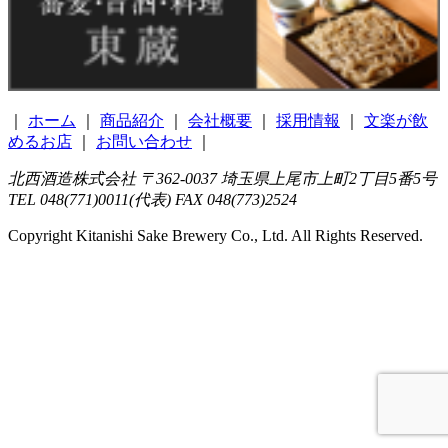
｜
ホーム
｜
商品紹介
｜
会社概要
｜
採用情報
｜
文楽が飲
めるお店
｜
お問い合わせ
｜
北西酒造株式会社 〒362-0037 埼玉県上尾市上町2丁目5番5号
TEL 048(771)0011(代表) FAX 048(773)2524
Copyright Kitanishi Sake Brewery Co., Ltd. All Rights Reserved.