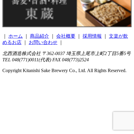
｜
ホーム
｜
商品紹介
｜
会社概要
｜
採用情報
｜
文楽が飲
めるお店
｜
お問い合わせ
｜
北西酒造株式会社 〒362-0037 埼玉県上尾市上町2丁目5番5号
TEL 048(771)0011(代表) FAX 048(773)2524
Copyright Kitanishi Sake Brewery Co., Ltd. All Rights Reserved.