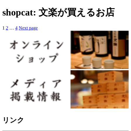
shopcat:
文楽が買えるお店
Page
Page
Page
1
2
…
4
Next page
投
稿
の
ペ
ー
ジ
送
り
リンク